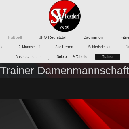
Fußball
JFG Regnitztal
Badminton
Fitn
lle
2. Mannschaft
Alte Herren
Schiedsrichter
D
Ansprechpartner
Spielplan & Tabelle
Trainer
Trainer Damenmannschaf